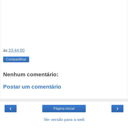
às
23:44:00
Compartilhar
Nenhum comentário:
Postar um comentário
‹
›
Página inicial
Ver versão para a web