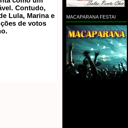
onta como um
ável. Contudo,
de Lula, Marina e
MACAPARANA FESTA!
nções de votos
no.