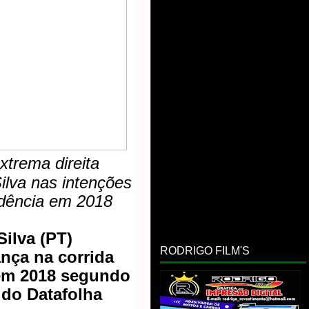
xtrema direita
lva nas intenções
idência em 2018
Silva (PT)
RODRIGO FILM'S
nça na corrida
 em 2018 segundo
 do Datafolha