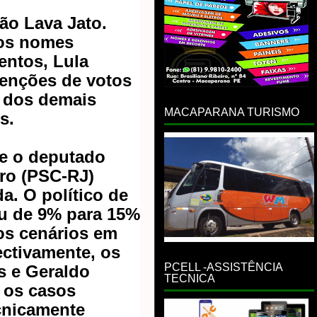
ão Lava Jato
.
dos
nomes
ntos, Lula
tenções de votos
a dos demais
MACAPARANA TURISMO
s.
 e o deputado
aro (PSC-RJ)
. O político de
iu de 9% para 15%
os cenários em
ectivamente, os
PCELL -ASSISTÊNCIA
s e Geraldo
TECNICA
 os casos
cnicamente