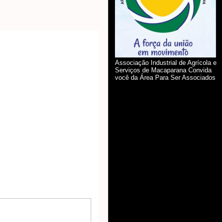
Associação Industrial de Agrícola e
Serviços de Macaparana Convida
você da Área Para Ser Associados