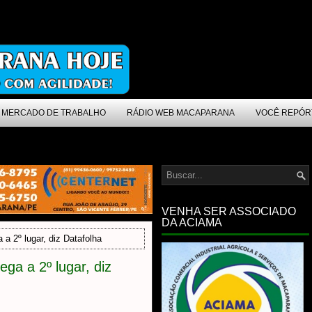
MERCADO DE TRABALHO
RÁDIO WEB MACAPARANA
VOCÊ REPÓR
VENHA SER ASSOCIADO
DA ACIAMA
 a 2º lugar, diz Datafolha
ega a 2º lugar, diz