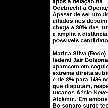
após a
delação da
Odebrecht
à
Operaç
Apesar de ser um 
citados
nos depoime
chega a 30% das in
e amplia a distânci
possíveis candidato
Marina Silva (Rede)
federal Jair Bolson
aparecem em seguida
extrema direita sub
e de 8% para 14% n
que disputam, resp
tucanos Aécio Neve
Alckmin. Em ambos
Bolsonaro surge te