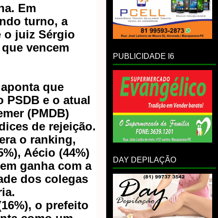
na. Em
ndo turno, a
 o juiz Sérgio
s que vencem
PUBLICIDADE I6
 aponta que
o PSDB e o atual
Temer (PMDB)
dices de rejeição.
era o ranking,
5%), Aécio (44%)
DAY DEPILAÇÃO
uem ganha com a
ade dos colegas
ia.
16%), o prefeito