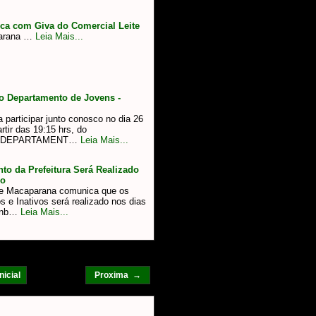
ca com Giva do Comercial Leite
parana …
Leia Mais...
do Departamento de Jovens -
participar junto conosco no dia 26
rtir das 19:15 hrs, do
O DEPARTAMENT…
Leia Mais...
o da Prefeitura Será Realizado
ro
 de Macaparana comunica que os
 e Inativos será realizado nos dias
 &nb…
Leia Mais...
nicial
Proxima →