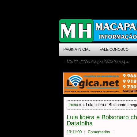
PÁGINA INICIAL
FALE CONOSCO
»
LISTA TELEFÔNICA [MACAPARANA]
Inicio
» » Lula lidera e Bolsonaro chega
Lula lidera e Bolsonaro ch
Datafolha
13:11:00
Comentarios