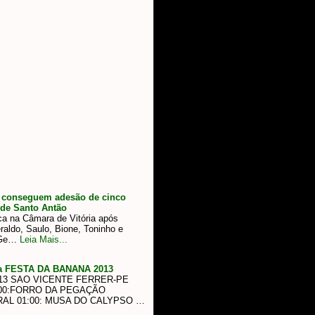
 conseguem adesão de cinco
 de Santo Antão
ca na Câmara de Vitória após
aldo, Saulo, Bione, Toninho e
 Ge…
Leia Mais...
da FESTA DA BANANA 2013
13 SAO VICENTE FERRER-PE
1:00:FORRO DA PEGAÇÃO
RAL 01:00: MUSA DO CALYPSO …