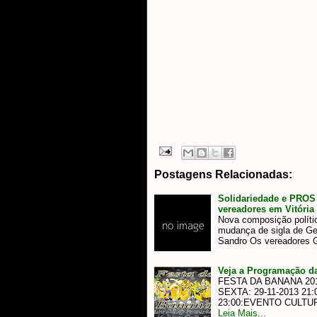
Postagens Relacionadas:
Solidariedade e PROS
vereadores em Vitória
Nova composição políti
mudança de sigla de Ger
Sandro Os vereadores
Veja a Programação 
FESTA DA BANANA 20
SEXTA: 29-11-2013 2
23:00:EVENTO CULTU
Leia Mais...