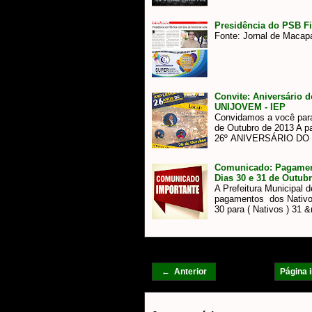
Presidência do PSB Fi
Fonte: Jornal de Maca
Convite: Aniversário 
UNIJOVEM - IEP
Convidamos a você para 
de Outubro de 2013 A pa
26º ANIVERSÁRIO D
Comunicado: Pagament
Dias 30 e 31 de Outub
A Prefeitura Municipal
pagamentos dos Nativos
30 para ( Nativos ) 31
← Anterior
Página i