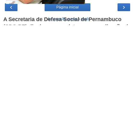
‹
›
Página inicial
Ver versão para a web
A Secretaria de Defesa Social de Pernambuco
(SDS-PE) divulgou nova data para a realização da
avaliação psicológica para candidatos aprovados
no
concurso das polícias Civil e Científica
. O
teste será feito no dia 7 de maio. A pasta havia
anulado essa fase do certame após uma
recomendação do Ministério Público de
Pernambuco (MPPE) devido à existência de
cadernos rasurados.
Sendo assim, o candidato deverá acessar, a
partir do dia 2 de maio, o
site da banca
examinadora
para verificar seu local de prova e
os horários de realização do teste. O resultado
dessa etapa está previsto para publicado no
Diário Oficial do Estado e divulgado no
mesmo
endereço eletrônico
acima no dia 22 de maio.