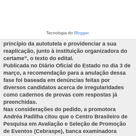
“A avaliação psicológica será reaplicada, para os
candidatos aprovados na prova de capacidade
física, nos termos a seguir, em virtude de terem
sido identificados riscos e rasuras nos cadernos
utilizados para a realização dos testes, o que
Tecnologia do
Blogger
.
levou o Poder Executivo Estadual a fazer uso do
princípio da autotutela e providenciar a sua
reaplicação, junto à instituição organizadora do
certame”, o texto do edital.
Publicada no Diário Oficial do Estado no dia 3 de
março, a recomendação para a anulação dessa
fase foi baseada em denúncias feitas por
diversos candidatos acerca de irregularidades
como cadernos de provas com respostas já
preenchidas.
Nas considerações do pedido, a promotora
Andréa Padilha citou que o Centro Brasileiro de
Pesquisa em Avaliação e Seleção de Promoção
de Eventos (Cebraspe), banca examinadora