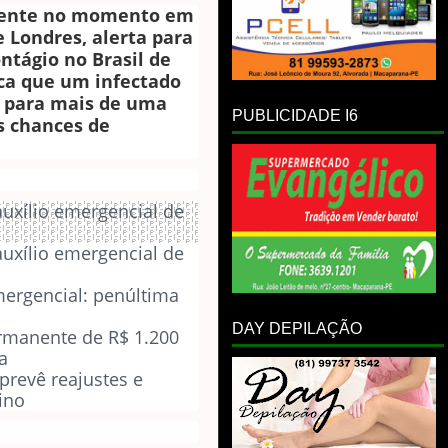
mente no momento em
e Londres, alerta para
ntágio no Brasil de
fica que um infectado
a para mais de uma
PUBLICIDADE I6
s chances de
uxílio emergencial de
uxílio emergencial de
mergencial: penúltima
DAY DEPILAÇÃO
ermanente de R$ 1.200
a
prevê reajustes e
ino