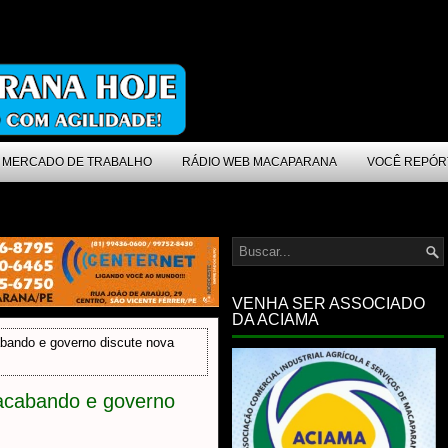
MERCADO DE TRABALHO
RÁDIO WEB MACAPARANA
VOCÊ REPÓR
VENHA SER ASSOCIADO
DA ACIAMA
abando e governo discute nova
 acabando e governo