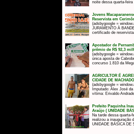
noite dessa quarta-feir
Jovens Macaparanense
Reservista em Cerimô
(adsbygoogle = window.ad
JURAMENTO À BANDEIR
certificado de reservi
Apostador de Pernamb
prêmio de R$ 92,3 mil
(adsbygoogle = window.a
única aposta de Cabrob
concurso 1.810 da Meg
AGRICULTOR É AGRE
CIDADE DE MACHAD
(adsbygoogle = window.ad
Imputado: Alex José da
vítima: Erivaldo Andra
Prefeito Paquinha Ina
Araújo ( UNIDADE BÁ
Na tarde dessa quarta-fe
realizou a inauguração 
UNIDADE BÁSICA DE 