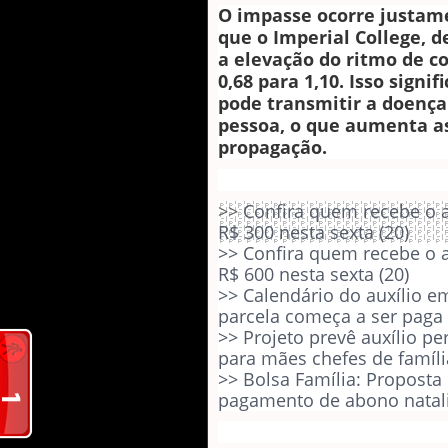
O impasse ocorre justa
que o Imperial College, d
a elevação do ritmo de co
0,68 para 1,10. Isso signi
pode transmitir a doenç
pessoa, o que aumenta a
propagação.
>>
Confira quem recebe o a
R$ 300 nesta sexta (20)
>>
Confira quem recebe o a
R$ 600 nesta sexta (20)
>>
Calendário do auxílio e
parcela começa a ser paga
>>
Projeto prevê auxílio p
para mães chefes de famíli
>>
Bolsa Família: Proposta 
pagamento de abono natal