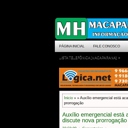
PÁGINA INICIAL
FALE CONOSCO
»
LISTA TELEFÔNICA [MACAPARANA]
Inicio
» » Auxílio emergencial está ac
prorrogação
Auxílio emergencial está
discute nova prorrogação