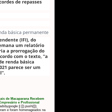
ecordes de repasses
enda básica permanente
endente (IFI), do
semana um relatório
ia a prorrogação do
cordo com o texto, “a
de renda básica
021 parece ser um
l”.
nais de Macaparana Recebem
mpresário e Profissional
sbygoogle || []).push({});
eram e foram homenageados na