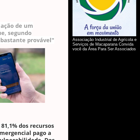
iação de um
e, segundo
"bastante provável"
Associação Industrial de Agrícola e
Serviços de Macaparana Convida
você da Área Para Ser Associados
 81,1% dos recursos
emergencial pago a