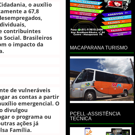
idadania, o auxílio
tamente a 67,8
 desempregados,
ividuais,
e contribuintes
 Social. Brasileiros
om o impacto da
MACAPARANA TURISMO
a.
nte de vulneráveis
gar as contas a partir
auxílio emergencial. O
o divulgou
PCELL -ASSISTÊNCIA
rogar o programa ou
TECNICA
outras ações já
lsa Família.