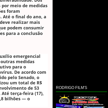
ulnerabilidade. Dos
os por meio de medidas
hões foram
Até o final do ano, a
deve realizar mais
, que podem consumir
tes para a conclusão
uxílio emergencial
 outras medidas
utivo para o
vírus. De acordo com
tido pelo Senado, o
izou um total de R$
envolvimento de 53
RODRIGO FILM'S
Até terça-feira (17),
,8 bilhões — o