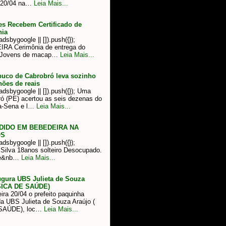
a 20/04 na…
Leia Mais...
s Recebem Certificado de
nia
sbygoogle || []).push({});
A Cerimônia de entrega do
staJovens de macap…
Leia Mais...
uco de Cabrobró leva sozinho
hões de reais
dsbygoogle || []).push({}); Uma
ró (PE) acertou as seis dezenas do
a-Sena e l…
Leia Mais...
DIDO EM BEBEDEIRA NA
OS
sbygoogle || []).push({});
 Silva 18anos solteiro Desocupado.
de&nb…
Leia Mais...
ugura UBS Julieta de Souza
SICA DE SAÚDE)
ira 20/04 o prefeito paquinha
da UBS Julieta de Souza Araújo (
SAÚDE), loc…
Leia Mais...