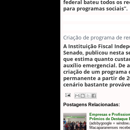
federal bateu todos os r
para programas sociais”.
Criação de programa de r
A Instituição Fiscal Indep
Senado, publicou nesta 
que estima quanto custar
auxílio emergencial. De a
criação de um programa 
permanente a partir de 2
cenário bastante prováve
Postagens Relacionadas:
Empresas e Profissio
Prêmios de Destaque E
(adsbygoogle = window.ad
Macaparanenses receb