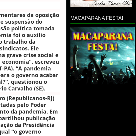
lamentares da oposição
MACAPARANA FESTA!
 de suspensão do
são política tomada
ia foi o auxilio
o trabalho da
sindicatos. Ele
 grave crise social e
a economia”, escreveu
T-PA). “A pandemia
para o governo acabar
l?”, questionou o
io Carvalho (SE).
ro (Republicanos-RJ)
tadas pelo Poder
ento da pandemia. Em
partilhou publicação
ação da Presidência
qual “o governo