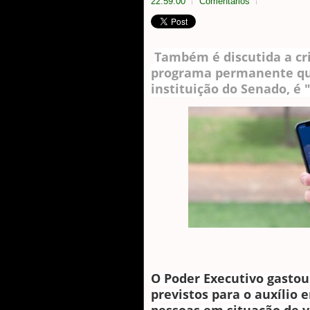
22:59:00
Comentarios
Também é discutida a cr
programa permanente qu
instituição do Senado, é 
O Poder Executivo gastou
previstos para o auxílio 