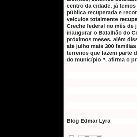
centro da cidade, já temos
pública recuperada e recon
veículos totalmente recup
Creche federal no mês de 
inaugurar o Batalhão do 
próximos meses, além diss
até julho mais 300 famíli
terrenos que fazem parte d
do município ”, afirma o pr
Blog Edmar Lyra