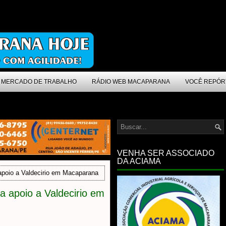
MERCADO DE TRABALHO
RÁDIO WEB MACAPARANA
VOCÊ REPÓR
VENHA SER ASSOCIADO
DA ACIAMA
apoio a Valdecirio em Macaparana
a apoio a Valdecirio em