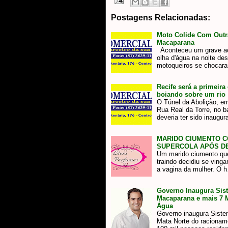
Postagens Relacionadas:
Moto Colide Com Outr
Macaparana
Aconteceu um grave ac
olha d'água na noite des
motoqueiros se chocar
Recife será a primeira
boiando sobre um rio
O Túnel da Abolição, e
Rua Real da Torre, no b
deveria ter sido inaug
MARIDO CIUMENTO C
SUPERCOLA APÓS DE
Um marido ciumento qu
traindo decidiu se ving
a vagina da mulher. O 
Governo Inaugura Sist
Macaparana e mais 7 
Água
Governo inaugura Sistema
Mata Norte do racionam