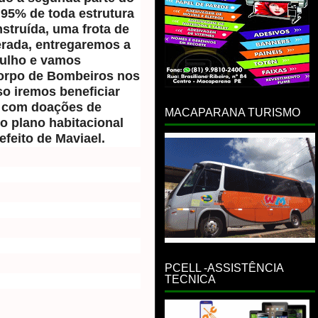
 95% de toda estrutura
struída, uma frota de
erada, entregaremos a
julho e vamos
Corpo de Bombeiros nos
o iremos beneficiar
as com doações de
MACAPARANA TURISMO
o plano habitacional
efeito de Maviael.
PCELL -ASSISTÊNCIA
TECNICA