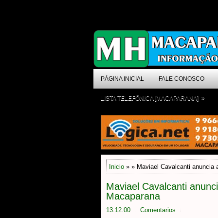
PÁGINA INICIAL
FALE CONOSCO
»
LISTA TELEFÔNICA [MACAPARANA]
Inicio
» » Maviael Cavalcanti anuncia 
Maviael Cavalcanti anunci
Macaparana
13:12:00
Comentarios