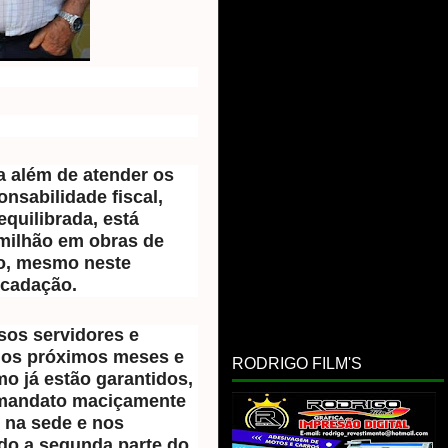
a além de atender os
onsabilidade fiscal,
quilibrada, está
 milhão em obras de
to, mesmo neste
ecadação.
sos servidores e
dos próximos meses e
RODRIGO FILM'S
mo já estão garantidos,
o mandato maciçamente
 na sede e nos
ndo a segunda parte do