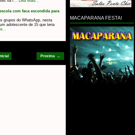
ntes na r…
Leia Mais...
escola com faca escondida para
MACAPARANA FESTA!
os grupos do WhatsApp, nesta
a um adolescente de 15 que teria
s...
nicial
Proxima →