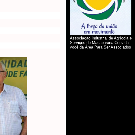
Associação Industrial de Agrícola e
Serviços de Macaparana Convida
você da Área Para Ser Associados