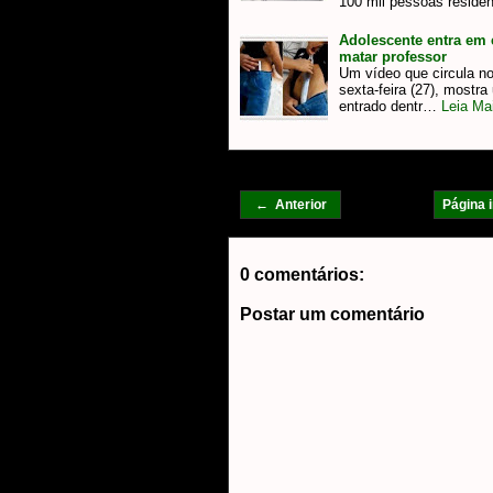
100 mil pessoas reside
Adolescente entra em 
matar professor
Um vídeo que circula n
sexta-feira (27), mostr
entrado dentr…
Leia Mai
← Anterior
Página i
0 comentários:
Postar um comentário