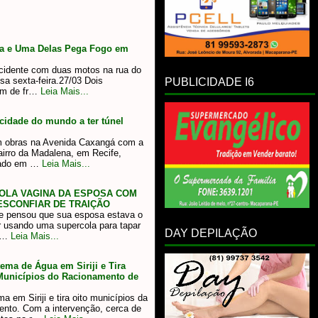
a e Uma Delas Pega Fogo em
idente com duas motos na rua do
sa sexta-feira.27/03 Dois
PUBLICIDADE I6
am de fr…
Leia Mais...
 cidade do mundo a ter túnel
m obras na Avenida Caxangá com a
airro da Madalena, em Recife,
urado em …
Leia Mais...
OLA VAGINA DA ESPOSA COM
SCONFIAR DE TRAIÇÃO
e pensou que sua esposa estava o
ar usando uma supercola para tapar
DAY DEPILAÇÃO
h…
Leia Mais...
ema de Água em Siriji e Tira
Municípios do Racionamento de
 em Siriji e tira oito municípios da
ento. Com a intervenção, cerca de