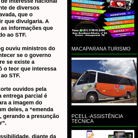
de interesse nacional
ente de diversos
avada, que o
r que divulgaria. A
e as informações que
do ao STF.
log ouviu ministros do
MACAPARANA TURISMO
ntecer se o governo
re se existe a
ó o teor que interessa
 ao STF.
orte ouvidos pela
 entrega parcial é
para a imagem do
um deles, a “emenda
o, gerando a presunção
PCELL -ASSISTÊNCIA
TECNICA
r”.
ssibilidade, diante da