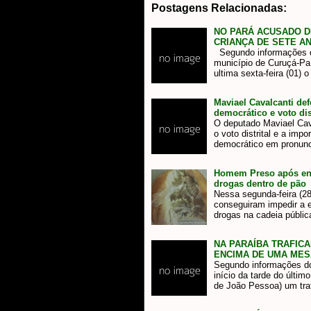
Postagens Relacionadas:
NO PARÁ ACUSADO D
CRIANÇA DE SETE A
Segundo informações d
município de Curuçá-Pa
ultima sexta-feira (01) 
Maviael Cavalcanti de
democrático e voto dist
O deputado Maviael Cav
o voto distrital e a imp
democrático em pronun
Homem Preso após ent
drogas dentro de pão
Nessa segunda-feira (28
conseguiram impedir a
drogas na cadeia públi
NA PARAÍBA TRAFIC
ENCIMA DE UMA MES
Segundo informações d
início da tarde do últ
de João Pessoa) um tra