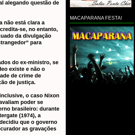
ial alegando questão de
MACAPARANA FESTA!
a não está clara a
credita-se, no entanto,
cuado da divulgação
strangedor” para
ados do ex-ministro, se
eo existe e não o
dade de crime de
ão de justiça.
inclusive, o caso Nixon
avaliam poder se
rno brasileiro: durante
ergate (1974), a
decidiu que o governo
ocurador as gravações