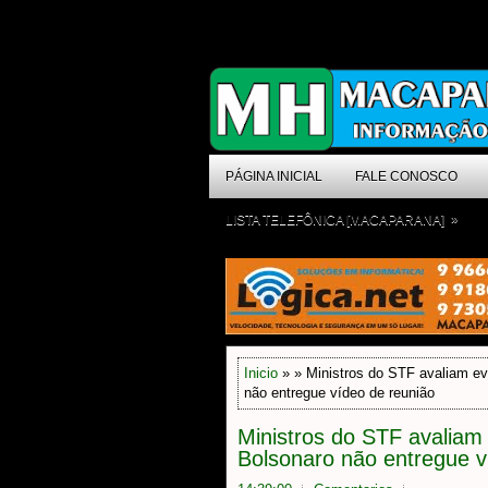
PÁGINA INICIAL
FALE CONOSCO
»
LISTA TELEFÔNICA [MACAPARANA]
Inicio
» » Ministros do STF avaliam ev
não entregue vídeo de reunião
Ministros do STF avaliam
Bolsonaro não entregue v