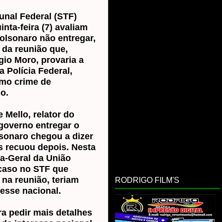
unal Federal (STF)
nta-feira (7) avaliam
Bolsonaro não entregar,
o da reunião que,
gio Moro, provaria a
a Polícia Federal,
omo crime de
o.
 Mello, relator do
 governo entregar o
lsonaro chegou a dizer
s recuou depois. Nesta
ia-Geral da União
 caso no STF que
 na reunião, teriam
RODRIGO FILM'S
resse nacional.
a pedir mais detalhes