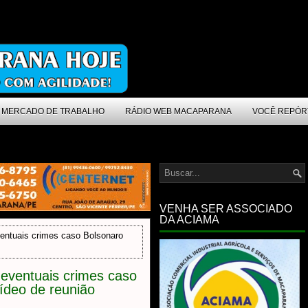
MERCADO DE TRABALHO
RÁDIO WEB MACAPARANA
VOCÊ REPÓR
VENHA SER ASSOCIADO
DA ACIAMA
entuais crimes caso Bolsonaro
 eventuais crimes caso
ídeo de reunião