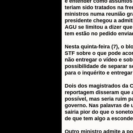
e entender como assuntos 
teriam sido tratados na fr
ministros numa reunião gr
presidente chegou a admiti
AGU se limitou a dizer qu
tem estão no pedido envia
Nesta quinta-feira (7), o b
STF sobre o que pode aco
não entregar o vídeo e sob
possibilidade de separar s
para o inquérito e entregar
Dois dos magistrados da C
reportagem disseram que a
possível, mas seria ruim 
governo. Nas palavras de 
sairia pior do que o sonet
de que tem algo a esconde
Outro ministro admite a po