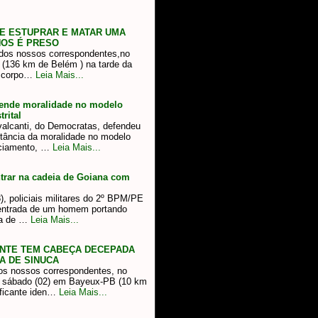
E ESTUPRAR E MATAR UMA
NOS É PRESO
os nossos correspondentes,no
 (136 km de Belém ) na tarde da
o corpo…
Leia Mais...
fende moralidade no modelo
rital
alcanti, do Democratas, defendeu
ortância da moralidade no modelo
ciamento, …
Leia Mais...
rar na cadeia de Goiana com
), policiais militares do 2º BPM/PE
 entrada de um homem portando
ca de …
Leia Mais...
ANTE TEM CABEÇA DECEPADA
A DE SINUCA
os nossos correspondentes, no
imo sábado (02) em Bayeux-PB (10 km
ficante iden…
Leia Mais...