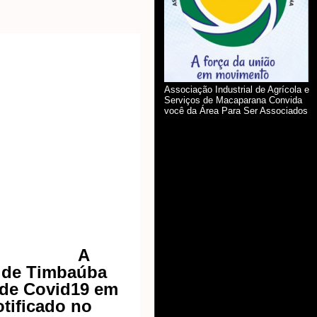
Associação Industrial de Agrícola e
Serviços de Macaparana Convida
você da Área Para Ser Associados
A
e de Timbaúba
 de Covid19 em
tificado no