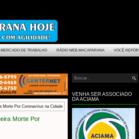
MERCADO DE TRABALHO
RÁDIO WEB MACAPARANA
VOCÊ REPÓR
VENHA SER ASSOCIADO
DA ACIAMA
a Morte Por Coronavírus na Cidade
eira Morte Por