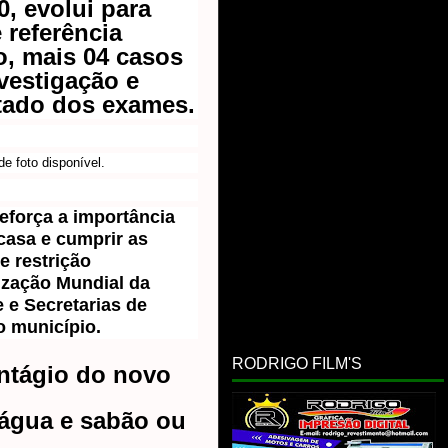
0, evolui para
 referência
o, mais 04 casos
vestigação e
tado dos exames.
eforça a importância
casa e cumprir as
e restrição
zação Mundial da
e e Sec
retarias de
 município.
RODRIGO FILM'S
ntágio do novo
água e sabão ou