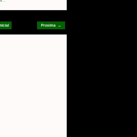
s...
nicial
Proxima →