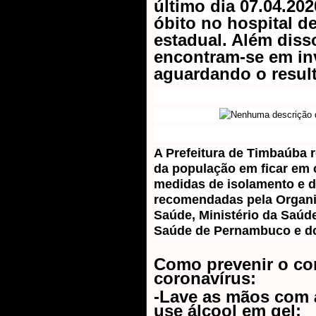
último dia 07.04.202
óbito no hospital de
estadual. Além diss
encontram-se em in
aguardando o resul
A Prefeitura de Timbaúba r
da população em ficar em 
medidas de isolamento e d
recomendadas pela Organi
Saúde, Ministério da Saúd
Saúde de Pernambuco e do
Como prevenir o co
coronavírus:
-Lave as mãos com 
use álcool em gel;