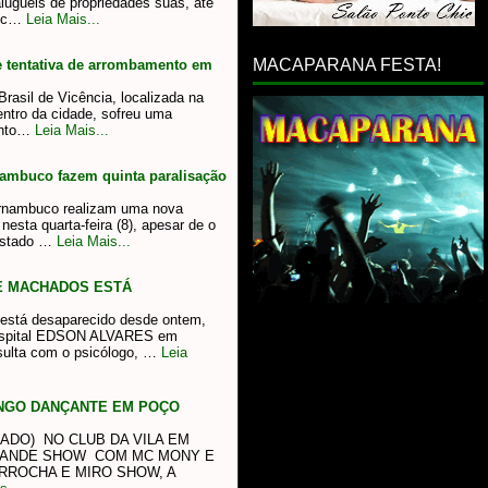
aluguéis de propriedades suas, até
o c…
Leia Mais...
MACAPARANA FESTA!
e tentativa de arrombamento em
rasil de Vicência, localizada na
ntro da cidade, sofreu uma
ento…
Leia Mais...
rnambuco fazem quinta paralisação
Pernambuco realizam uma nova
nesta quarta-feira (8), apesar de o
estado …
Leia Mais...
E MACHADOS ESTÁ
está desaparecido desde ontem,
hospital EDSON ALVARES em
ulta com o psicólogo, …
Leia
INGO DANÇANTE EM POÇO
BADO) NO CLUB DA VILA EM
RANDE SHOW COM MC MONY E
RROCHA E MIRO SHOW, A