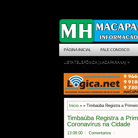
PÁGINA INICIAL
FALE CONOSCO
»
LISTA TELEFÔNICA [MACAPARANA]
Inicio
» » Timbaúba Registra a Primeir
Timbaúba Registra a Prim
Coronavírus na Cidade
13:08:00
Comentarios