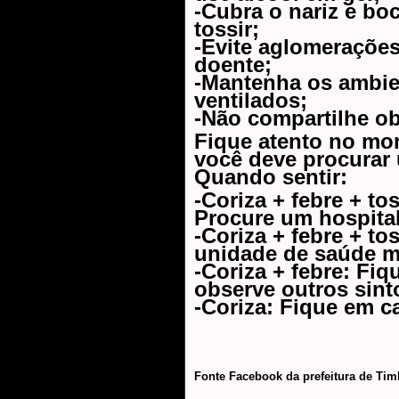
-Cubra o nariz e boc
tossir;
-Evite aglomerações
doente;
-Mantenha os ambi
ventilados;
-Não compartilhe ob
Fique atento no m
você deve procurar
Quando sentir:
-Coriza + febre + tos
Procure um hospita
-Coriza + febre + to
unidade de saúde m
-Coriza + febre: Fi
observe outros sin
-Coriza: Fique em c
Fonte Facebook da prefeitura de Ti