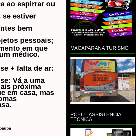
a ao espirrar ou
 se estiver
entes bem
jetos pessoais;
omento em que
MACAPARANA TURISMO
 um médico.
se + falta de ar:
l
sse: Vá a uma
ais próxima
que em casa, mas
tomas
asa.
PCELL -ASSISTÊNCIA
TECNICA
mbauba