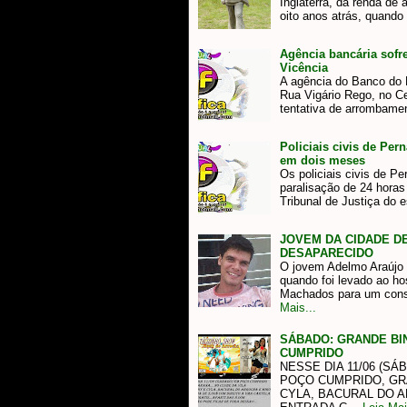
Inglaterra, da renda de 
oito anos atrás, quand
Agência bancária sofr
Vicência
A agência do Banco do B
Rua Vigário Rego, no Ce
tentativa de arrombam
Policiais civis de Pe
em dois meses
Os policiais civis de 
paralisação de 24 horas 
Tribunal de Justiça do 
JOVEM DA CIDADE D
DESAPARECIDO
O jovem Adelmo Araújo 
quando foi levado ao 
Machados para um cons
Mais...
SÁBADO: GRANDE B
CUMPRIDO
NESSE DIA 11/06 (SÁ
POÇO CUMPRIDO, G
CYLA, BACURAL DO A