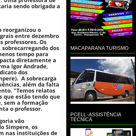
r. Uma professora de
taria sendo obrigada a
o reorganizou o
tegrais entre dezembro
s professores. Os
, sobrecarregando dos
MACAPARANA TURISMO
 menos tempo para
impacta diretamente a
irma Igor Andrade,
ndicato dos
impere). A sobrecarga
uências, além da falta
nto. "Temos relatos
as que estão tendo que
fe, sem a formação
nta o professor.
PCELL -ASSISTÊNCIA
TECNICA
goria vão
do Simpere, os
m nas instituições de