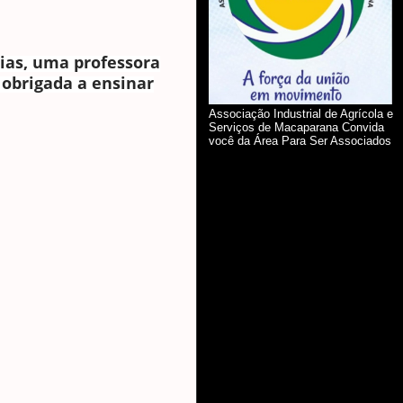
ias, uma professora
 obrigada a ensinar
Associação Industrial de Agrícola e
Serviços de Macaparana Convida
você da Área Para Ser Associados