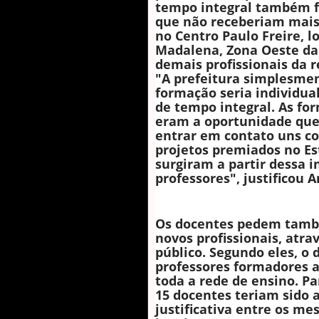
tempo integral também 
que não receberiam mais
no Centro Paulo Freire, l
Madalena, Zona Oeste da 
demais profissionais da r
"A prefeitura simplesmen
formação seria individua
de tempo integral. As fo
eram a oportunidade que
entrar em contato uns co
projetos premiados no Est
surgiram a partir dessa i
professores", justificou 
Os docentes pedem tamb
novos profissionais, atra
público. Segundo eles, o 
professores formadores 
toda a rede de ensino. Pa
15 docentes teriam sido 
justificativa entre os m