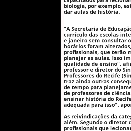
capacitados para leciona
biologia, por exemplo, es
dar aulas de história.
"A Secretaria de Educaçã
currículo das escolas in
e janeiro sem consultar o
horários foram alterados
profissionais, que terão
planejar as aulas. Isso 
qualidade de ensino", af
professor e diretor do Si
Professores do Recife (S
traz ainda outras conseq
de tempo para planejame
de professores de ciênci
ensinar história do Reci
adequada para isso", apo
As reivindicações da cate
além. Segundo o diretor 
profissionais que leciona