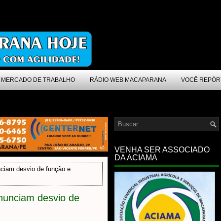
MERCADO DE TRABALHO
RÁDIO WEB MACAPARANA
VOCÊ REPÓR
VENHA SER ASSOCIADO
DA ACIAMA
ciam desvio de função e
nunciam desvio de