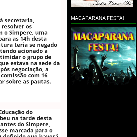
MACAPARANA FESTA!
à secretaria,
 resolver os
m o Simpere, uma
ara as 14h desta
itura teria se negado
 tendo acionado a
timidar o grupo de
 que estava na sede da
Após negociação, a
a comissão com 16
ar sobre as pautas.
 Educação do
beu na tarde desta
tantes do Simpere,
sse marcada para o
ou definido que haverá