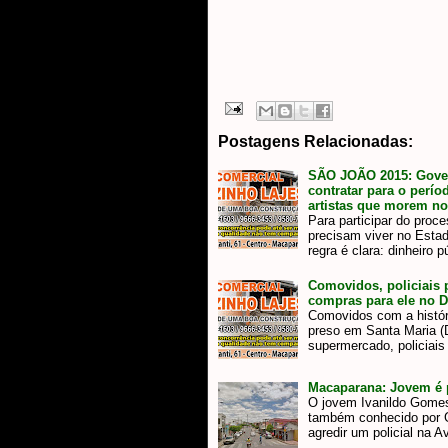
Postagens Relacionadas:
SÃO JOÃO 2015: Gove
contratar para o perí
artistas que morem n
Para participar do proc
precisam viver no Esta
regra é clara: dinheiro 
Comovidos, policiais 
compras para ele no 
Comovidos com a histó
preso em Santa Maria (D
supermercado, policiais
Macaparana: Jovem é p
O jovem Ivanildo Gomes 
também conhecido por G
agredir um policial na 