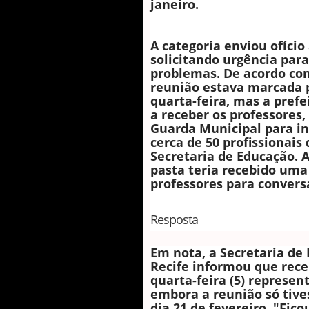
janeiro.
A categoria enviou ofício 
solicitando urgência para
problemas. De acordo co
reunião estava marcada p
quarta-feira, mas a prefe
a receber os professores,
Guarda Municipal para in
cerca de 50 profissionais
Secretaria de Educação. 
pasta teria recebido um
professores para convers
Resposta
Em nota, a Secretaria de
Recife informou que rece
quarta-feira (5) represen
embora a reunião só tive
dia 21 de fevereiro. "Fic