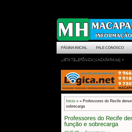
PÁGINA INICIAL
FALE CONOSCO
»
LISTA TELEFÔNICA [MACAPARANA]
Inicio
» » Professores do Recife denun
sobrecarga
Professores do Recife de
função e sobrecarga