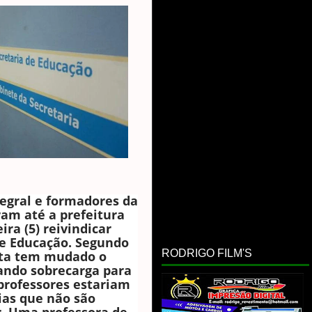
tegral e formadores da
ram até a prefeitura
ira (5) reivindicar
de Educação. Segundo
RODRIGO FILM'S
asta tem mudado o
ando sobrecarga para
 professores estariam
ias que não são