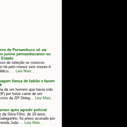
rno de Pernambuco só vai
odo junino pernambucanos ou
o Estado
esso de seleção os músicos
do há pelo menos seis meses A
público, …
Leia Mais...
pagam fiança de ladrão e fazem
DF
ria de um homem que havia sido
F) por furtar carne de um
 civis da 20ª Deleg…
Leia Mais...
reso após agredir policial
da Silva Filho, de 19 anos,
aleguinho, foi preso acusado por
Avenida João …
Leia Mais...