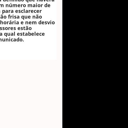
m número maior de
a para esclarecer
ão frisa que não
horária e nem desvio
essores estão
a qual estabelece
omunicado.