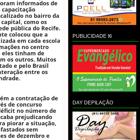
foram informados de
 capacitação
ocalizado no bairro da
capital, como os
ede pública do Recife.
te colocou que a
PUBLICIDADE I6
lizada em cada escola
rmações no centro
 eles tinham de
m os outros. Muitos
ado e pelo Brasil
nteração entre os
Andrade.
ém a contratação de
DAY DEPILAÇÃO
vés de concurso
déficit no número de
acaba prejudicando
ra piorar a situação,
afastados sem
eses de dezembro e