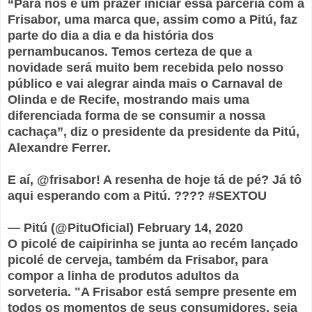
“Para nós é um prazer iniciar essa parceria com a
Frisabor, uma marca que, assim como a Pitú, faz
parte do dia a dia e da história dos
pernambucanos. Temos certeza de que a
novidade será muito bem recebida pelo nosso
público e vai alegrar ainda mais o Carnaval de
Olinda e de Recife, mostrando mais uma
diferenciada forma de se consumir a nossa
cachaça”, diz o presidente da presidente da Pitú,
Alexandre Ferrer.
E aí, @frisabor! A resenha de hoje tá de pé? Já tô
aqui esperando com a Pitú. ???? #SEXTOU
— Pitú (@PituOficial) February 14, 2020
O picolé de caipirinha se junta ao recém lançado
picolé de cerveja, também da Frisabor, para
compor a linha de produtos adultos da
sorveteria. "A Frisabor está sempre presente em
todos os momentos de seus consumidores, seja