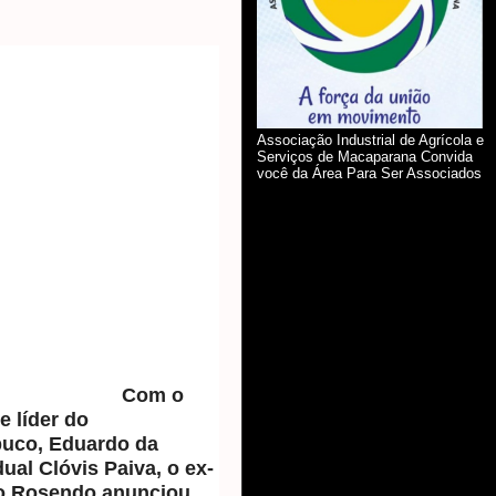
Associação Industrial de Agrícola e
Serviços de Macaparana Convida
você da Área Para Ser Associados
Com o
e líder do
uco, Eduardo da
ual Clóvis Paiva, o ex-
do Rosendo anunciou