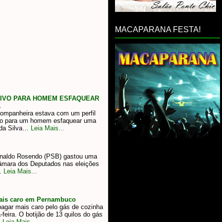
MACAPARANA FESTA!
TIVO PARA HOMEM ESFAQUEAR
A
companheira estava com um perfil
ivo para um homem esfaquear uma
 da Silva…
Leia Mais...
inaldo Rosendo (PSB) gastou uma
Câmara dos Deputados nas eleições
…
Leia Mais...
mais caro em Pernambuco
gar mais caro pelo gás de cozinha
-feira. O botijão de 13 quilos do gás
…
Leia Mais...