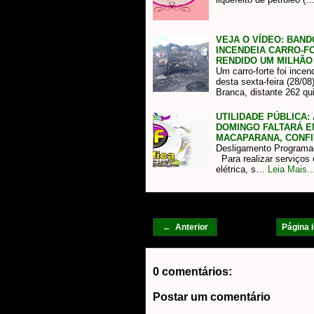
VEJA O VÍDEO: BAN
INCENDEIA CARRO-F
RENDIDO UM MILHÃO
Um carro-forte foi incen
desta sexta-feira (28/0
Branca, distante 262 q
UTILIDADE PÚBLICA:
DOMINGO FALTARÁ E
MACAPARANA, CONFI
Desligamento Programa
Para realizar serviços
elétrica, s…
Leia Mais..
← Anterior
Página i
0 comentários:
Postar um comentário