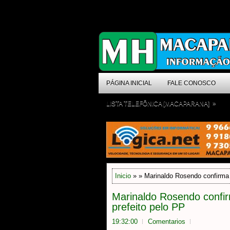
PÁGINA INICIAL
FALE CONOSCO
»
LISTA TELEFÔNICA [MACAPARANA]
Inicio
» » Marinaldo Rosendo confirma p
Marinaldo Rosendo confir
prefeito pelo PP
19:32:00
Comentarios