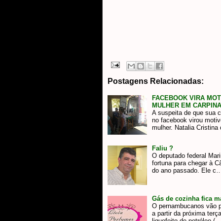
Postagens Relacionadas:
FACEBOOK VIRA MO
MULHER EM CARPIN
A suspeita de que sua 
no facebook virou mot
mulher. Natalia Cristina
Faliu ?
O deputado federal Mar
fortuna para chegar à 
do ano passado. Ele c
Gás de cozinha fica 
O pernambucanos vão pa
a partir da próxima terça
liquefeito de petróleo (