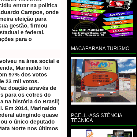
idiu entrar na política
 Eduardo Campos, onde
meira eleição para
sua gestão, firmou
tadual e federal,
ações para o
MACAPARANA TURISMO
olveu na área social e
enda, Marinaldo foi
 com 97% dos votos
e 23 mil votos.
ez doação através de
s para os cofres do
 na história do Brasil)
al. Em 2014, Marinaldo
ederal atingindo quase
PCELL -ASSISTÊNCIA
TECNICA
rnou o único deputado
Mata Norte nos últimos