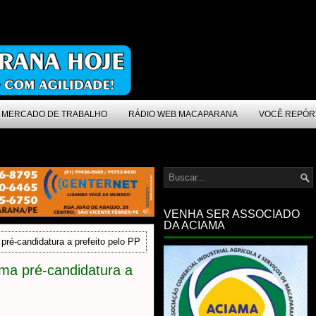
MERCADO DE TRABALHO
RÁDIO WEB MACAPARANA
VOCÊ REPÓR
VENHA SER ASSOCIADO
DA ACIAMA
ré-candidatura a prefeito pelo PP
ma pré-candidatura a