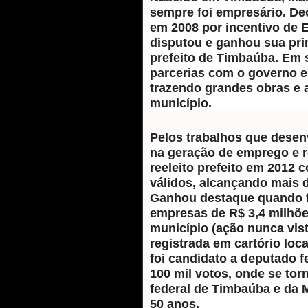
sempre foi empresário. Dec
em 2008 por incentivo de
disputou e ganhou sua pri
prefeito de Timbaúba. Em 
parcerias com o governo es
trazendo grandes obras e 
município.
Pelos trabalhos que desenv
na geração de emprego e r
reeleito prefeito em 2012
válidos, alcançando mais d
Ganhou destaque quando f
empresas de R$ 3,4 milhõe
município (ação nunca vista
registrada em cartório loc
foi candidato a deputado f
100 mil votos, onde se to
federal de Timbaúba e da 
50 anos.