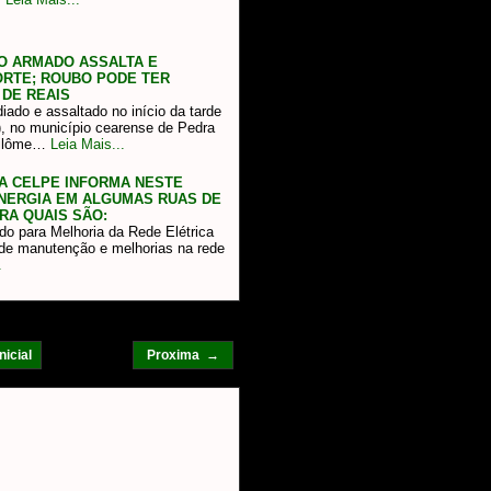
DO ARMADO ASSALTA E
ORTE; ROUBO PODE TER
 DE REAIS
diado e assaltado no início da tarde
8), no município cearense de Pedra
uilôme…
Leia Mais...
 A CELPE INFORMA NESTE
NERGIA EM ALGUMAS RUAS DE
RA QUAIS SÃO:
do para Melhoria da Rede Elétrica
 de manutenção e melhorias na rede
.
nicial
Proxima →