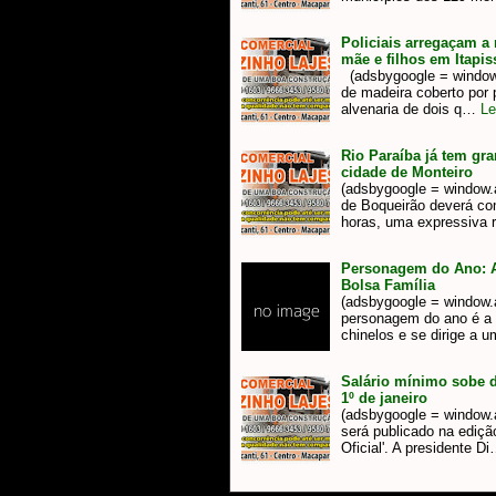
Policiais arregaçam a
mãe e filhos em Itapi
(adsbygoogle = window.a
de madeira coberto por 
alvenaria de dois q…
Le
Rio Paraíba já tem gr
cidade de Monteiro
(adsbygoogle = window.a
de Boqueirão deverá co
horas, uma expressiva
Personagem do Ano: A
Bolsa Família
(adsbygoogle = window.ad
personagem do ano é a 
chinelos e se dirige a 
Salário mínimo sobe de
1º de janeiro
(adsbygoogle = window.ad
será publicado na edição
Oficial'. A presidente D