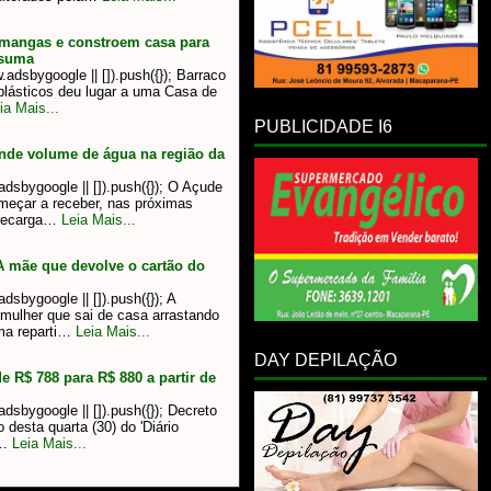
 mangas e constroem casa para
ssuma
dsbygoogle || []).push({}); Barraco
plásticos deu lugar a uma Casa de
ia Mais...
PUBLICIDADE I6
ande volume de água na região da
dsbygoogle || []).push({}); O Açude
meçar a receber, nas próximas
 recarga…
Leia Mais...
 mãe que devolve o cartão do
sbygoogle || []).push({}); A
mulher que sai de casa arrastando
uma reparti…
Leia Mais...
DAY DEPILAÇÃO
 R$ 788 para R$ 880 a partir de
sbygoogle || []).push({}); Decreto
 desta quarta (30) do 'Diário
i…
Leia Mais...