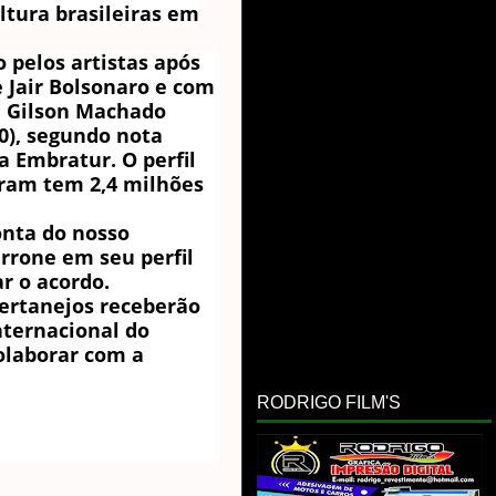
ultura brasileiras em
 pelos artistas após
 Jair Bolsonaro e com
o, Gilson Machado
20), segundo nota
a Embratur. O perfil
gram tem 2,4 milhões
onta do nosso
rrone em seu perfil
ar o acordo.
ertanejos receberão
nternacional do
colaborar com a
RODRIGO FILM'S