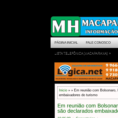
PÁGINA INICIAL
FALE CONOSCO
»
LISTA TELEFÔNICA [MACAPARANA]
Inicio
» » Em reunião com Bolsonaro, 
embaixadores do turismo
Em reunião com Bolsonar
são declarados embaixad