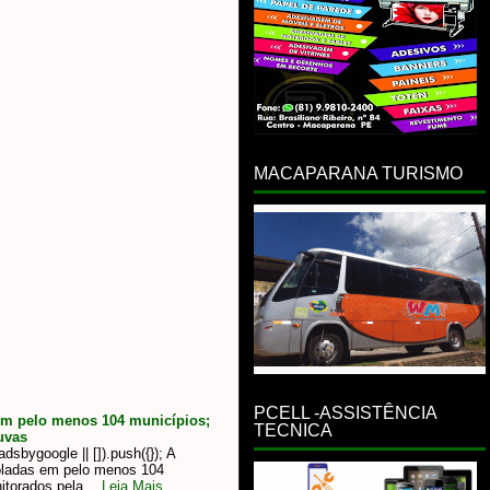
MACAPARANA TURISMO
PCELL -ASSISTÊNCIA
em pelo menos 104 municípios;
TECNICA
uvas
sbygoogle || []).push({}); A
oladas em pelo menos 104
itorados pela…
Leia Mais...