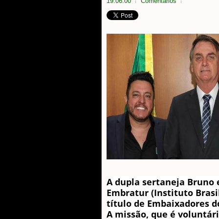
19:06:00
Comentarios
A dupla sertaneja Bruno
Embratur (Instituto Brasi
título de Embaixadores do
A missão, que é voluntári