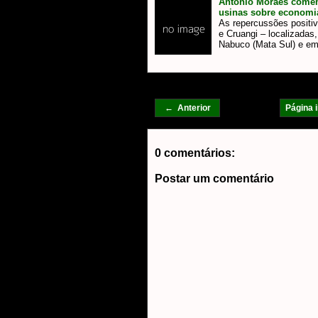
Antônio Moraes comemo
usinas sobre economi
As repercussões positi
e Cruangi – localizada
Nabuco (Mata Sul) e e
← Anterior
Página i
0 comentários:
Postar um comentário