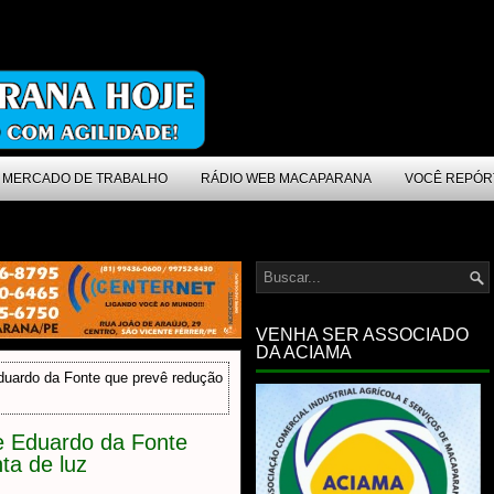
MERCADO DE TRABALHO
RÁDIO WEB MACAPARANA
VOCÊ REPÓR
VENHA SER ASSOCIADO
DA ACIAMA
duardo da Fonte que prevê redução
e Eduardo da Fonte
ta de luz