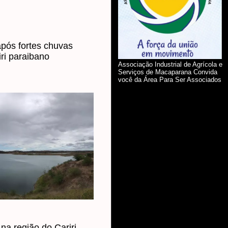
pós fortes chuvas
iri paraibano
Associação Industrial de Agrícola e
Serviços de Macaparana Convida
você da Área Para Ser Associados
na região do Cariri