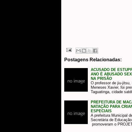
Postagens Relacionadas:
ACUSADO DE ESTUPR
ANO É ABUSADO SEX
NA PRISÃO
O professor de jiu-jitsu
Meneses Xavier, foi pre
Taguatinga, cidade sat
PREFEITURA DE MA
NATAÇÃO PARA CRIA
ESPECIAIS
A prefeitura Municipal 
Secretária de Educação
promoveram o PROJE