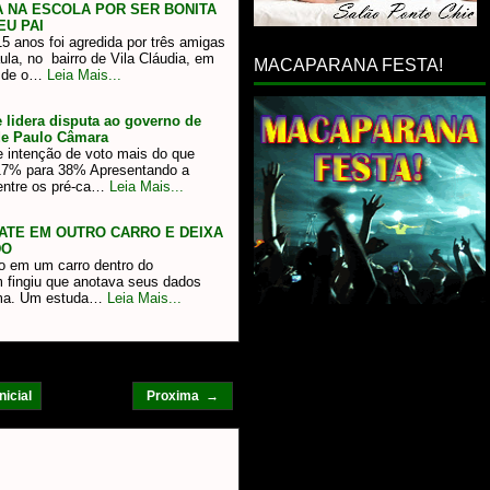
 NA ESCOLA POR SER BONITA
EU PAI
 anos foi agredida por três amigas
ula, no bairro de Vila Cláudia, em
MACAPARANA FESTA!
ã de o…
Leia Mais...
lidera disputa ao governo de
de Paulo Câmara
e intenção de voto mais do que
 17% para 38% Apresentando a
entre os pré-ca…
Leia Mais...
BATE EM OUTRO CARRO E DEIXA
DO
o em um carro dentro do
fingiu que anotava seus dados
lema. Um estuda…
Leia Mais...
nicial
Proxima →