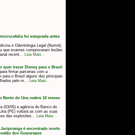
icrocefalia foi estuprada antes
dicina e Odontologia Legal (Numol),
mou que exames comprovaram lesões
o anal recent…
Leia Mais...
 quer trazer Disney para o Brasil
ara firmar parcerias com a
er para o Brasil alguns dos principais
alhados pelo m…
Leia Mais...
o Bento do Una reabre 10 meses
ra (03/05) a agência do Banco do
 Una (PE) voltará as com as suas
eses das explosões…
Leia Mais...
 Juripiranga é encontrado morto
boatão dos Guararapes