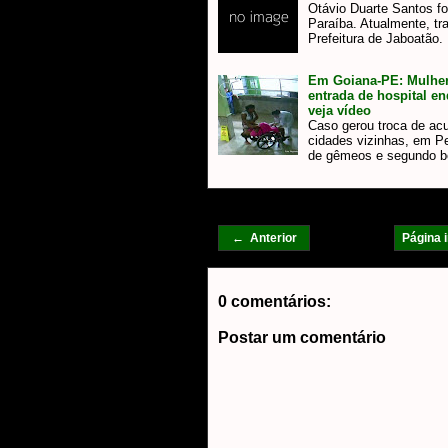
Otávio Duarte Santos fo
Paraíba. Atualmente, tr
Prefeitura de Jaboatão
Em Goiana-PE: Mulher 
entrada de hospital e
veja vídeo
Caso gerou troca de ac
cidades vizinhas, em P
de gêmeos e segundo 
← Anterior
Página i
0 comentários:
Postar um comentário