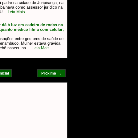
i padre na cidade de Juripiranga, na
abalhava como assessor jurídico na
. U…
Leia Mais...
dá à luz em cadeira de rodas na
nquanto médico filma com celular;
usações entre gestores de saúde de
ernambuco. Mulher estava grávida
bebê nasceu na …
Leia Mais...
nicial
Proxima →