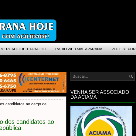
MERCADO DE TRABALHO
RÁDIO WEB MACAPARANA
VOCÊ REPÓR
VENHA SER ASSOCIADO
DA ACIAMA
os candidatos ao cargo de
o dos candidatos ao
epública