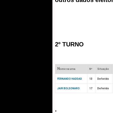
2º TURNO 
N
ome na urna
Nº
Situação
FERNANDO HADDAD
13
Deferido
JAIR BOLSONARO
17
Deferido
.