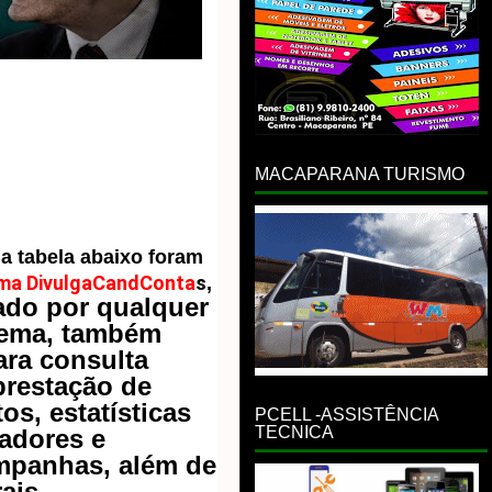
MACAPARANA TURISMO
 tabela abaixo foram 
ema DivulgaCandConta
s
,
do por qualquer 
tema, também 
ra consulta 
restação de 
s, estatísticas 
PCELL -ASSISTÊNCIA
TECNICA
adores e 
mpanhas, além de 
ais.