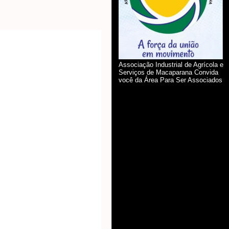
Associação Industrial de Agrícola e
Serviços de Macaparana Convida
você da Área Para Ser Associados