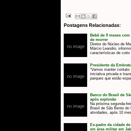
Postagens Relacionadas:
Bebê de 9 meses com m
de morrer
Diretor do Núcleo de Me
Márcio Leandro, infor
características de coit
Presidente da Embratur
“Vamos manter contato p
iniciativa privada e traz
parques que estão esp
Banco do Brasil de Sã
após explosão
Na próxima segunda-fei
Brasil de São Bento do
atividades, após 10 m
Ex-padre da cidade de
em área militar em Ja