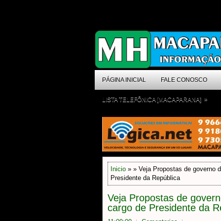
PÁGINA INICIAL
FALE CONOSCO
»
LISTA TELEFÔNICA [MACAPARANA]
Inicio
» » Veja Propostas de governo d
Presidente da República
Veja Propostas de govern
cargo de Presidente da R