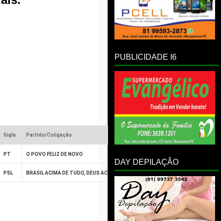
PUBLICIDADE I6
Sigla
Partido/Coligação
Proposta de Governo
PT
O POVO FELIZ DE NOVO
Baixar proposta
DAY DEPILAÇÃO
PSL
BRASIL ACIMA DE TUDO, DEUS ACIMA DE TODOS
Baixar proposta