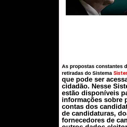
As propostas constantes da
S
ist
retiradas do Sistema
que pode ser acessa
cidadão. Nesse Sis
estão disponíveis pa
informações sobre p
contas dos candidato
de candidaturas, do
fornecedores de ca
outros dados eleitor