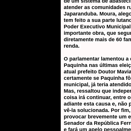
de um sistema de abasteci
atender as comunidades rur
Japaranduba. Moura, alego
tem feito a sua parte lutan
Poder Executivo Municipal 
importante obra, que segund
diretamente mais de 60 famí
renda. 
O parlamentar lamentou a d
Paquinha nas últimas eleiçõ
atual prefeito Doutor Mavia
certamente se Paquinha fôs
municipal, já teria atendido
Mas, ressaltou que indepe
coisa irá continuar, entre 
adiante esta causa e, não 
vê-la solucionada. Por fim, 
provocar brevemente um en
Senador da República Fern
e fará um apelo pessoalme