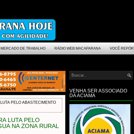
MERCADO DE TRABALHO
RÁDIO WEB MACAPARANA
VOCÊ REPÓR
VENHA SER ASSOCIADO
DA ACIAMA
 LUTA PELO ABASTECIMENTO
A LUTA PELO
GUA NA ZONA RURAL