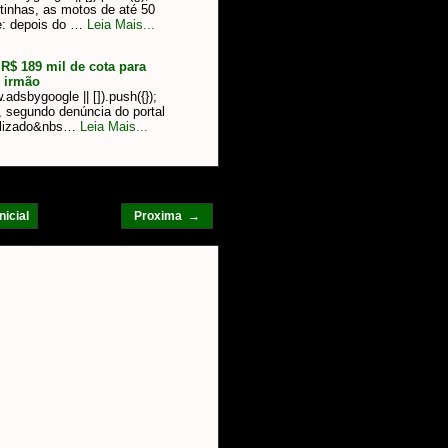
ntinhas, as motos de até 50
e: depois do …
Leia Mais...
R$ 189 mil de cota para
 irmão
dsbygoogle || []).push({});
a, segundo denúncia do portal
ilizado&nbs…
Leia Mais...
nicial
Proxima →