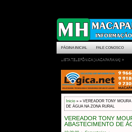
PÁGINA INICIAL
FALE CONOSCO
»
LISTA TELEFÔNICA [MACAPARANA]
Inicio
» » VEREADOR TONY MOURA
DE ÁGUA NA ZONA RURAL
VEREADOR TONY MOUR
ABASTECIMENTO DE Á