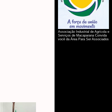
Associação Industrial de Agrícola e
Serviços de Macaparana Convida
você da Área Para Ser Associados