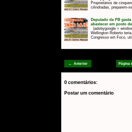
Proprietários de cinque
cilindradas, preparem-s
Deputado da PB gasta 
abastecer em posto de
(adsbygoogle = window.a
Wellington Roberto teri
Congresso em Foco, ut
← Anterior
Página i
0 comentários:
Postar um comentário