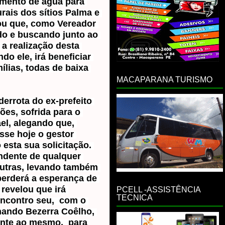
mento de água para 
ais dos sítios Palma e 
u que, como Vereador 
do e buscando junto ao 
a realização desta 
o ele, irá beneficiar 
lias, todas de baixa 
MACAPARANA TURISMO
errota do ex-prefeito 
es, sofrida para o 
el, alegando que, 
se hoje o gestor 
 esta sua solicitação. 
ndente de qualquer 
outras, levando também 
perderá a esperança de 
revelou que irá 
PCELL -ASSISTÊNCIA
TECNICA
contro seu,  com o 
ando Bezerra Coêlho, 
nte ao mesmo,  para 