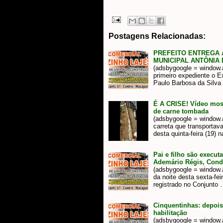
Postagens Relacionadas:
PREFEITO ENTREGA 
MUNICIPAL ANTÔNIA
(adsbygoogle = window.ad
primeiro expediente o E
Paulo Barbosa da Silva
É A CRISE! Vídeo mos
de carne tombada
(adsbygoogle = window.a
carreta que transporta
desta quinta-feira (19) 
Pai e filho são execut
Ademário Régis, Con
(adsbygoogle = window.ad
da noite desta sexta-fei
registrado no Conjunto
Cinquentinhas: depois
habilitação
(adsbygoogle = window.ad