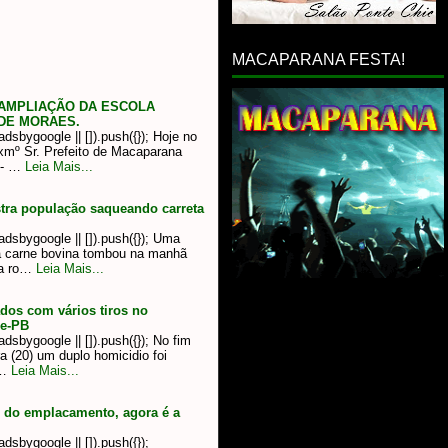
MACAPARANA FESTA!
AMPLIAÇÃO DA ESCOLA
 DE MORAES.
sbygoogle || []).push({}); Hoje no
xmº Sr. Prefeito de Macaparana
 - …
Leia Mais...
tra população saqueando carreta
dsbygoogle || []).push({}); Uma
va carne bovina tombou na manhã
na ro…
Leia Mais...
ados com vários tiros no
de-PB
sbygoogle || []).push({}); No fim
ra (20) um duplo homicidio foi
 …
Leia Mais...
 do emplacamento, agora é a
sbygoogle || []).push({});