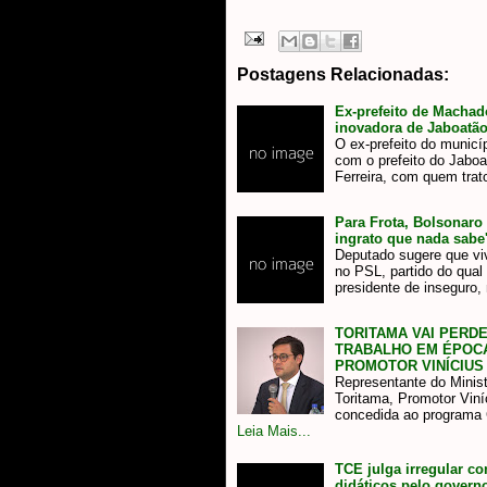
Postagens Relacionadas:
Ex-prefeito de Machad
inovadora de Jaboatã
O ex-prefeito do municí
com o prefeito do Jabo
Ferreira, com quem tra
Para Frota, Bolsonaro
ingrato que nada sabe
Deputado sugere que viv
no PSL, partido do qual 
presidente de inseguro
TORITAMA VAI PERD
TRABALHO EM ÉPOCA
PROMOTOR VINÍCIUS
Representante do Minis
Toritama, Promotor Viní
concedida ao programa
Leia Mais...
TCE julga irregular c
didáticos pelo govern