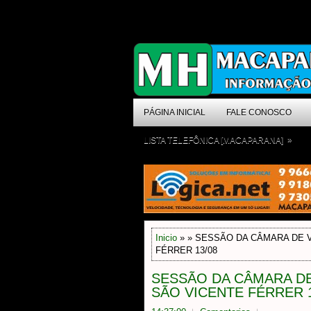
PÁGINA INICIAL
FALE CONOSCO
»
LISTA TELEFÔNICA [MACAPARANA]
Inicio
» » SESSÃO DA CÂMARA DE 
FÉRRER 13/08
SESSÃO DA CÂMARA D
SÃO VICENTE FÉRRER 1