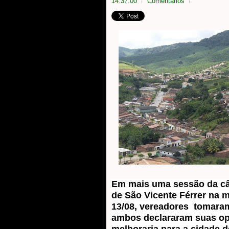
14:37:00
Comentarios
Em mais uma sessão da c
de São Vicente Férrer na
13/08, vereadores tomaram
ambos declararam suas op