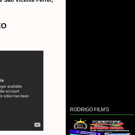
e São Vicente Férrer,
EO
RODRIGO FILM'S