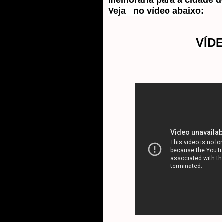
melhoraria para a cidade d
Veja no vídeo abaixo:
VÍD