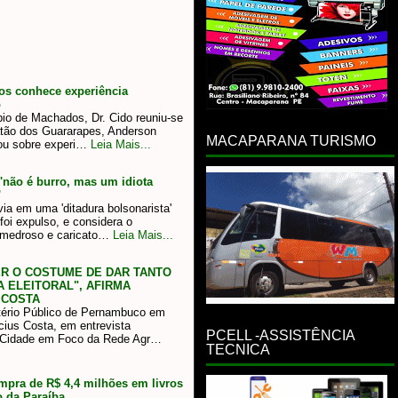
os conhece experiência
o
pio de Machados, Dr. Cido reuniu-se
atão dos Guararapes, Anderson
MACAPARANA TURISMO
tou sobre experi…
Leia Mais...
 'não é burro, mas um idiota
'
ia em uma 'ditadura bolsonarista'
foi expulso, e considera o
, medroso e caricato…
Leia Mais...
ER O COSTUME DE DAR TANTO
 ELEITORAL", AFIRMA
 COSTA
tério Público de Pernambuco em
cius Costa, em entrevista
PCELL -ASSISTÊNCIA
 Cidade em Foco da Rede Agr…
TECNICA
ompra de R$ 4,4 milhões em livros
o da Paraíba