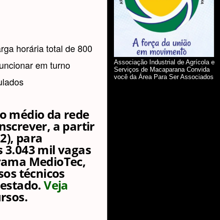
ga horária total de 800
 funcionar em turno
Associação Industrial de Agrícola e
Serviços de Macaparana Convida
você da Área Para Ser Associados
ulados
no médio da rede
screver, a partir
2), para
 3.043 mil vagas
grama MedioTec,
sos técnicos
 estado.
Veja
ursos
.