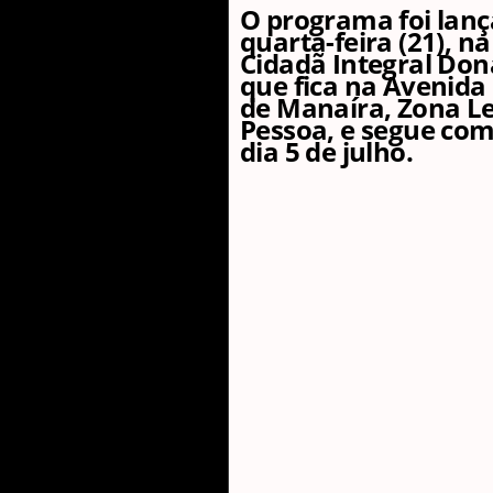
O programa foi lan
quarta-feira (21), n
Cidadã Integral Dona
que fica na Avenida 
de Manaíra, Zona Le
Pessoa, e segue com 
dia 5 de julho.