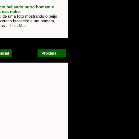
 foto beijando outro homem e
 nas redes
 de uma foto mostrando o beijo
xército brasileiro e um homem,
a us…
Leia Mais...
nicial
Proxima →