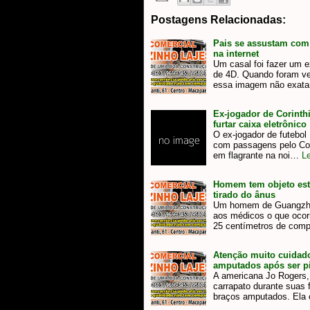
Postagens Relacionadas:
Pais se assustam com 
na internet
Um casal foi fazer um 
de 4D. Quando foram ve
essa imagem não exata
Ex-jogador de Corinthi
furtar caixa eletrônico
O ex-jogador de futebol
com passagens pelo Cor
em flagrante na noi…
Le
Homem tem objeto est
tirado do ânus
Um homem de Guangzhou
aos médicos o que ocorr
25 centímetros de com
Atenção muito cuidad
amputados após ser pi
A americana Jo Rogers, 
carrapato durante suas 
braços amputados. Ela 