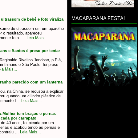
MACAPARANA FESTA!
ultrassom de bebê e foto viraliza
exame de ultrassom em um aparelho
r o resultado, apareceu
mente fofa. …
Leia Mais...
ans e Santos é preso por tentar
 Reginaldo Rivelino Jandoso, p Piá,
inthinans e São Paulo, foi preso
ia Mais...
ranho parecido com um lanterna
, na China, se recusou a explicar
eu quando um cilindro plástico de
primento f…
Leia Mais...
o:Mulher tem braços e pernas
cada por carrapato
de 40 anos, foi picada por um
férias e acabou tendo as pernas e
contraiu …
Leia Mais...