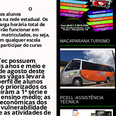
O
aos alunos
 na rede estadual. Os
arga horária total de
 irão funcionar em
 matriculados, ou seja,
m qualquer escola
MACAPARANA TURISMO
participar do curso
Tec possuem
s anos e meio e
 de agosto deste
 as vagas levará
erfil de alunos
o priorizados os
íram a 1ª série e
 ensino médio; as
PCELL -ASSISTÊNCIA
ioeconômicas dos
TECNICA
 vulnerabilidade
e as atividades de