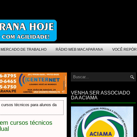
MERCADO DE TRABALHO
RÁDIO WEB MACAPARANA
VOCÊ REPÓR
VENHA SER ASSOCIADO
DA ACIAMA
 cursos técnicos para alunos da
 em cursos técnicos
dual