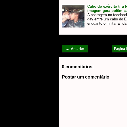
Cabo do exército tira
imagem gera polêmica
A postagem no facebook
gay entre um cabo do E
enquanto o militar aind
← Anterior
Página i
0 comentários:
Postar um comentário