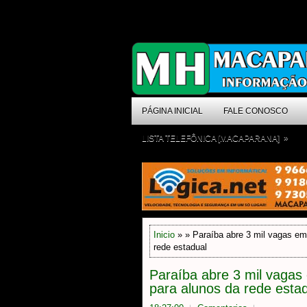
PÁGINA INICIAL
FALE CONOSCO
»
LISTA TELEFÔNICA [MACAPARANA]
Inicio
» » Paraíba abre 3 mil vagas em
rede estadual
Paraíba abre 3 mil vagas
para alunos da rede esta