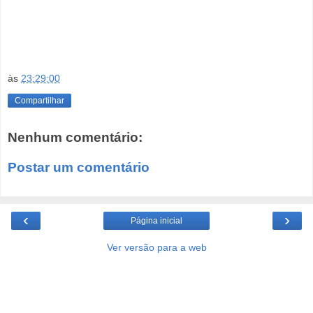
às
23:29:00
Compartilhar
Nenhum comentário:
Postar um comentário
‹
›
Página inicial
Ver versão para a web