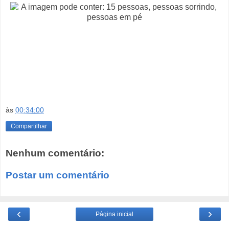
às
00:34:00
Compartilhar
Nenhum comentário:
Postar um comentário
‹
›
Página inicial