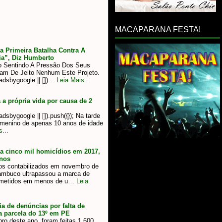
MACAPARANA FESTA!
 Primeira Batalha Contra A
ia”, Diz Humberto
o Sentindo A Pressão Dos Seus
tam De Jeito Nenhum Este Projeto.
adsbygoogle || [])…
Leia Mais...
 a própria vida por causa de 2
sbygoogle || []).push({}); Na tarde
m menino de apenas 10 anos de idade
...
a cinco mil homicídios em 2017,
anos
os contabilizados em novembro de
ambuco ultrapassou a marca de
cometidos em menos de u…
Leia
a de denúncias por falta de
a parcela do 13º em PE
ro deste ano, foram feitas 1.600