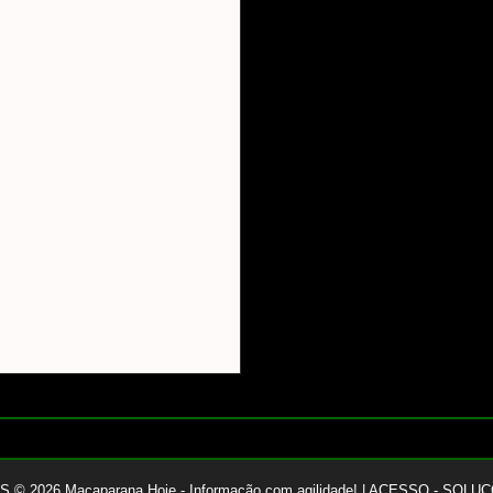
ES ©
2026
Macaparana Hoje - Informação com agilidade!
|
ACESSO - SOLUÇ