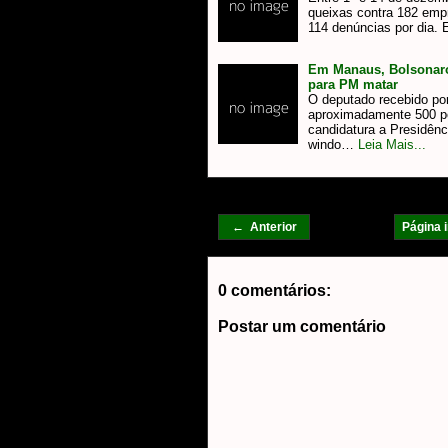
queixas contra 182 emp
114 denúncias por dia.
Em Manaus, Bolsonaro d
para PM matar
O deputado recebido po
aproximadamente 500 p
candidatura a Presidênc
windo…
Leia Mais...
← Anterior
Página i
0 comentários:
Postar um comentário