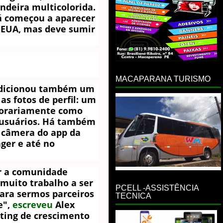
ndeira multicolorida.
á começou a aparecer
 EUA, mas deve sumir
MACAPARANA TURISMO
adicionou também um
as fotos de perfil: um
porariamente como
s usuários. Há também
a câmera do app da
ger e até no
r a comunidade
 muito trabalho a ser
PCELL -ASSISTÊNCIA
para sermos parceiros
TECNICA
e",
escreveu
Alex
eting de crescimento