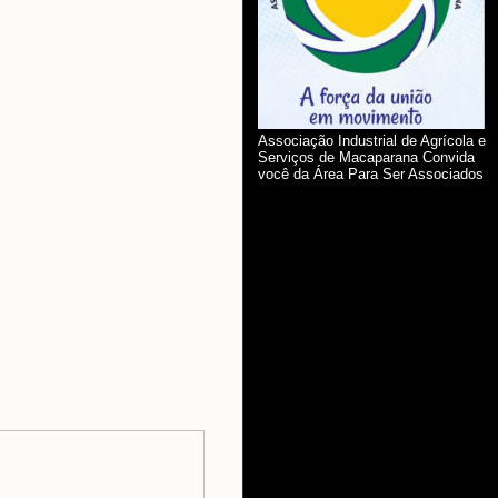
Associação Industrial de Agrícola e
Serviços de Macaparana Convida
você da Área Para Ser Associados