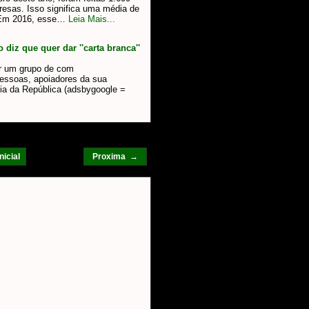
resas. Isso significa uma média de
 Em 2016, esse…
Leia Mais...
iz que quer dar ''carta branca''
r um grupo de com
essoas, apoiadores da sua
ia da República (adsbygoogle =
nicial
Proxima →