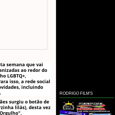
ta semana que vai
anizadas ao redor do
lho LGBTQ+,
a isso, a rede social
vidades, incluindo
.
RODRIGO FILM'S
ães surgiu o botão de
zinha lilás), desta vez
"Orgulho",