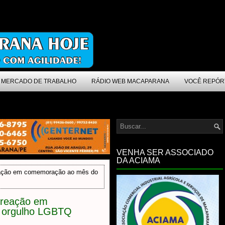
MERCADO DE TRABALHO
RÁDIO WEB MACAPARANA
VOCÊ REPÓR
VENHA SER ASSOCIADO
DA ACIAMA
eação em comemoração ao mês do
 reação em
 orgulho LGBTQ