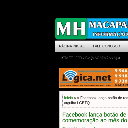
PÁGINA INICIAL
FALE CONOSCO
»
LISTA TELEFÔNICA [MACAPARANA]
Inicio
» » Facebook lança botão de r
orgulho LGBTQ
Facebook lança botão de
comemoração ao mês do