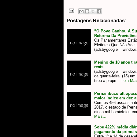
Postagens Relacionadas:
“O Povo Ganhou A Sua
Reforma Da Previdênc
Os Parlamentares Estã
Eleitores Que Não Acei
(adsbygoogle = window.
Menino de 10 anos tira
reais
(adsbygoogle = window.ad
da quarta-feira (13) u
tirou a própri…
Leia Mais
Pernambuco ultrapass
maior índice em dez 
Com os 456 assassinat
2017, o estado de Pern
cinco mil homicídios 
Mais...
Sobe 422% média diári
pagamento da primeir
Entre 1º e 14 de dezemb