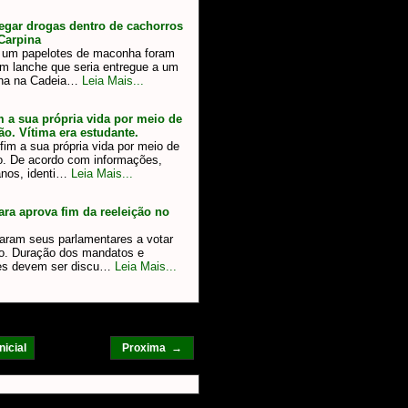
regar drogas dentro de cachorros
Carpina
e um papelotes de maconha foram
um lanche que seria entregue a um
ena na Cadeia…
Leia Mais...
 a sua própria vida por meio de
o. Vítima era estudante.
im a sua própria vida por meio de
o. De acordo com informações,
anos, identi…
Leia Mais...
ara aprova fim da reeleição no
taram seus parlamentares a votar
ão. Duração dos mandatos e
ões devem ser discu…
Leia Mais...
nicial
Proxima →