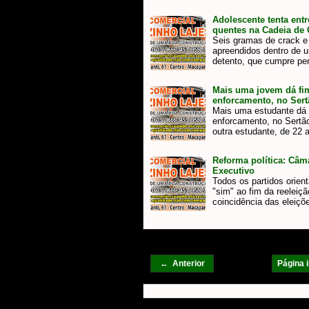
Adolescente tenta ent
quentes na Cadeia de 
Seis gramas de crack 
apreendidos dentro de 
detento, que cumpre p
Mais uma jovem dá fim
enforcamento, no Sertã
Mais uma estudante dá f
enforcamento, no Sertã
outra estudante, de 22 
Reforma política: Câm
Executivo
Todos os partidos orien
"sim" ao fim da reeleiç
coincidência das eleiç
← Anterior
Página i