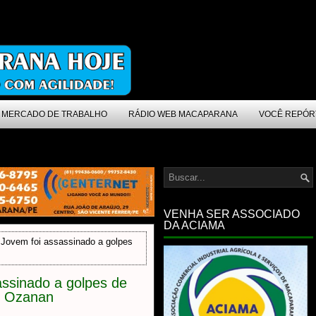
MERCADO DE TRABALHO
RÁDIO WEB MACAPARANA
VOCÊ REPÓR
VENHA SER ASSOCIADO
DA ACIAMA
Jovem foi assassinado a golpes
ssinado a golpes de
o Ozanan