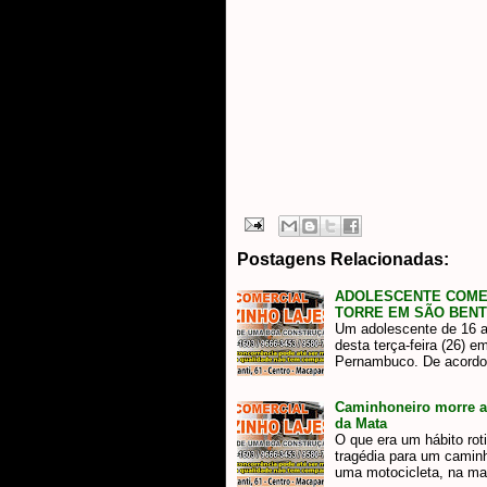
Postagens Relacionadas:
ADOLESCENTE COMET
TORRE EM SÃO BENT
Um adolescente de 16 a
desta terça-feira (26) 
Pernambuco. De acord
Caminhoneiro morre a
da Mata
O que era um hábito rot
tragédia para um caminh
uma motocicleta, na m