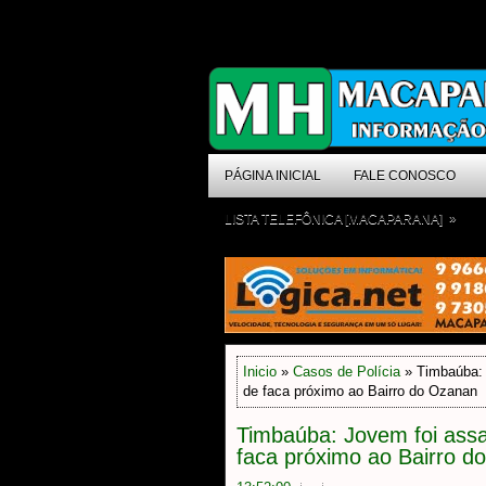
PÁGINA INICIAL
FALE CONOSCO
»
LISTA TELEFÔNICA [MACAPARANA]
Inicio
»
Casos de Polícia
» Timbaúba: 
de faca próximo ao Bairro do Ozanan
Timbaúba: Jovem foi assa
faca próximo ao Bairro d