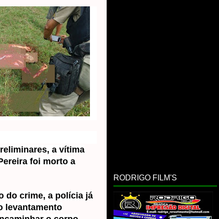
eliminares, a vítima
ereira foi morto a
RODRIGO FILM'S
 do crime, a polícia já
 o levantamento