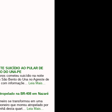
E SUICÍDIO AO PULAR DE
O DO UNA-PE
nos cometeu suicídio na noite
em São Bento do Una no Agreste de
o com informaçõe…
Leia Mais...
tropelado na BR-408 em Nazaré
ineiro se transformou em uma
oneiro que morreu atropelado por
anhã desta quart…
Leia Mais...