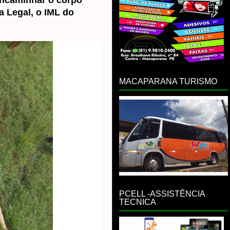
encaminhar o corpo
a Legal, o IML do
MACAPARANA TURISMO
PCELL -ASSISTÊNCIA
TECNICA