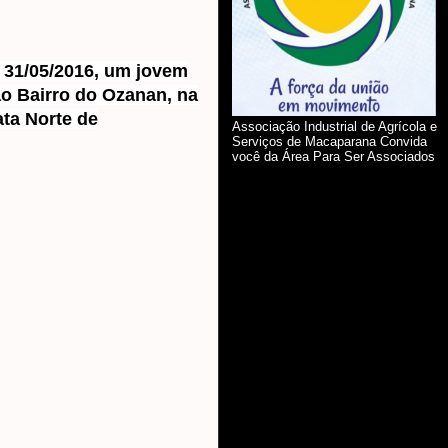
a 31/05/2016, um jovem
ao Bairro do Ozanan, na
ta Norte de
Associação Industrial de Agrícola e
Serviços de Macaparana Convida
você da Área Para Ser Associados